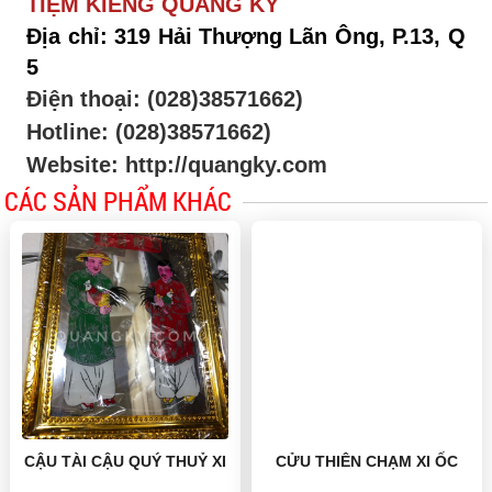
TIỆM KIẾNG QUANG KÝ
Địa chỉ: 319 Hải Thượng Lãn Ông, P.13, Q
5
Điện thoại: (028)38571662)
Hotline: (028)38571662)
Website: http://quangky.com
CÁC SẢN PHẨM KHÁC
CỬU THIÊN CHẠM XI ỐC
CẬU TÀI CẬU QUÝ THUỶ XI