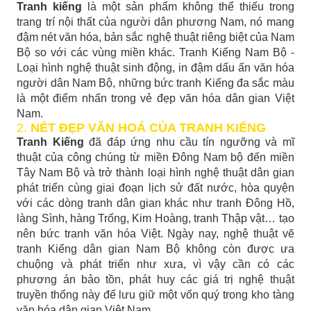
Tranh kiếng
là một sản phẩm không thể thiếu trong
trang trí nội thất của người dân phương Nam, nó mang
đậm nét văn hóa, bản sắc nghệ thuật riêng biệt của Nam
Bộ so với các vùng miền khác. Tranh Kiếng Nam Bộ -
Loại hình nghệ thuật sinh động, in đậm dấu ấn văn hóa
người dân Nam Bộ, những bức tranh Kiếng đa sắc màu
là một điểm nhấn trong vẻ đẹp văn hóa dân gian Việt
Nam.
2.
NÉT ĐẸP VĂN HOÁ CỦA TRANH KIẾNG
Tranh Kiếng
đã đáp ứng nhu cầu tín ngưỡng và mĩ
thuật của công chúng từ miền Đông Nam bộ đến miền
Tây Nam Bộ và trở thành loại hình nghệ thuật dân gian
phát triển cùng giai đoạn lịch sử đất nước, hòa quyện
với các dòng tranh dân gian khác như tranh Đông Hồ,
làng Sình, hàng Trống, Kim Hoàng, tranh Thập vật… tạo
nên bức tranh văn hóa Việt. Ngày nay, nghệ thuật vẽ
tranh Kiếng dân gian Nam Bộ không còn được ưa
chuộng và phát triển như xưa, vì vậy cần có các
phương án bảo tồn, phát huy các giá trị nghệ thuật
truyền thống này để lưu giữ một vốn quý trong kho tàng
văn hóa dân gian Việt Nam.