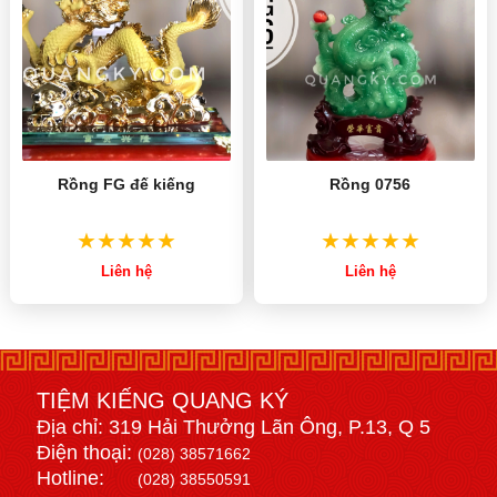
Rồng FG đế kiếng
Rồng 0756
Liên hệ
Liên hệ
TIỆM KIẾNG QUANG KÝ
Địa chỉ: 319 Hải Thưởng Lãn Ông, P.13, Q 5
Điện thoại:
(028) 38571662
Hotline:
(028) 38550591