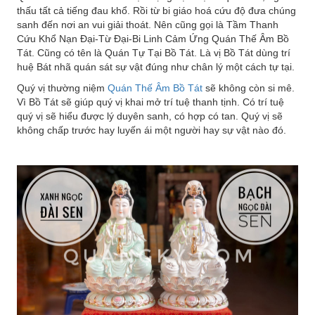
thấu tất cả tiếng đau khổ. Rồi từ bi giáo hoá cứu độ đưa chúng
sanh đến nơi an vui giải thoát. Nên cũng gọi là Tầm Thanh
Cứu Khổ Nạn Đại-Từ Đại-Bi Linh Cảm Ứng Quán Thế Âm Bồ
Tát. Cũng có tên là Quán Tự Tại Bồ Tát. Là vị Bồ Tát dùng trí
huệ Bát nhã quán sát sự vật đúng như chân lý một cách tự tại.
Quý vị thường niệm
Quán Thế Âm Bồ Tát
sẽ không còn si mê.
Vì Bồ Tát sẽ giúp quý vị khai mở trí tuệ thanh tịnh. Có trí tuệ
quý vị sẽ hiểu được lý duyên sanh, có hợp có tan. Quý vị sẽ
không chấp trước hay luyến ái một người hay sự vật nào đó.