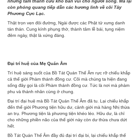
những tầm thanh cứu khổ ban vui cho người sống. Mà lại
còn phóng quang tiếp dẫn các hương linh về cõi Tây
Phương Cực Lạc.
Thật trọn vẹn đôi đường, Ngài được các Phật tử xưng danh
tán thán. Cung kính phụng thờ, thành tâm lễ bái, tụng niệm
đêm ngày, thật là xứng đáng.
Đại trí huệ của Mẹ Quán Âm
Trí huệ sáng suốt của Bồ Tát Quán Thế Âm rực rỡ chiếu khắp
cả thế giới Phàm thánh đồng cư. Cõi mà chúng ta hiện đang
sống đây gọi là cõi Phàm thánh đồng cư. Tức là nơi mà phàm
phu và thánh nhân cùng ở chung.
Ðại trí đại huệ mà Bồ Tát Quán Thế Âm đã tu. Lại chiếu khắp
đến thế giới Phương tiện hữu dư, cảnh giới mà hàng Nhị thừa
an trụ. Phương tiện là phương tiện khéo léo. Hữu dư, là chỉ
cho những phiền não của thế giới này còn dư thừa chưa dứt
hết.
Bồ Tát Quán Thế Âm đầy đủ đại trí đại bi, lại chiếu khắp thế