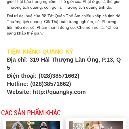
giới Thật báo trang nghiêm. Thế giới của Phật ở gọi là thế giới
Thường tịch quang, còn gọi là Thường tịch quang tịnh độ.
Ðại trí đại huệ của Bồ Tát Quán Thế Âm chiếu khắp cả tịnh độ
Thường tịch quang. Cõi Thật báo trang nghiêm, cõi Phương
tiện hữu dư, cõi Phàm thánh đồng cư. Cho nên nói là: “Chiếu
sáng khắp thế gian.”
TIỆM KIẾNG QUANG KÝ
Địa chỉ: 319 Hải Thượng Lãn Ông, P.13, Q
5
Điện thoại:
(028)38571662)
Hotline:
(028)38571662)
Website: http://quangky.com
CÁC SẢN PHẨM KHÁC