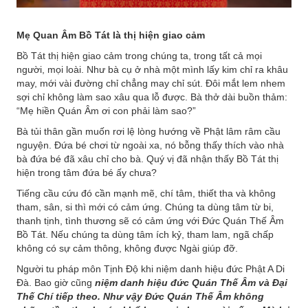
Mẹ Quan Âm Bồ Tát là thị hiện giao cảm
Bồ Tát thị hiện giao cảm trong chúng ta, trong tất cả mọi
người, mọi loài. Như bà cụ ở nhà một mình lấy kim chỉ ra khâu
may, mới vài đường chỉ chẳng may chỉ sút. Đôi mắt lem nhem
sợi chỉ không làm sao xâu qua lỗ được. Bà thở dài buồn thảm:
“Mẹ hiền Quán Âm ơi con phải làm sao?”
Bà tủi thân gần muốn rơi lệ lòng hướng về Phật lâm râm cầu
nguyện. Đứa bé chơi từ ngoài xa, nó bỗng thấy thích vào nhà
bà đứa bé đã xâu chỉ cho bà. Quý vị đã nhận thấy Bồ Tát thị
hiện trong tâm đứa bé ấy chưa?
Tiếng cầu cứu đó cần mạnh mẽ, chí tâm, thiết tha và không
tham, sân, si thì mới có cảm ứng. Chúng ta dùng tâm từ bi,
thanh tịnh, tình thương sẽ có cảm ứng với Đức Quán Thế Âm
Bồ Tát. Nếu chúng ta dùng tâm ích kỷ, tham lam, ngã chấp
không có sự cảm thông, không được Ngài giúp đỡ.
Người tu pháp môn Tịnh Độ khi niệm danh hiệu đức Phật A Di
Đà. Bao giờ cũng
niệm danh hiệu đức Quán Thế Âm và Đại
Thế Chí tiếp theo. Như vậy Đức Quán Thế Âm không