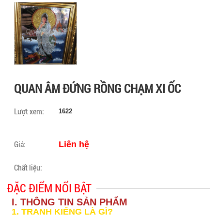
QUAN ÂM ĐỨNG RỒNG CHẠM XI ỐC
Lượt xem:
1622
Giá:
Liên hệ
Chất liệu:
ĐẶC ĐIỂM NỔI BẬT
I. THÔNG TIN SẢN PHẨM
1. TRANH KIẾNG LÀ GÌ?