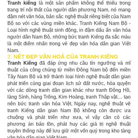
Tranh kiếng
là một sản phẩm không thể thiếu trong
trang trí nội thất của người dân phương Nam, nó mang
đậm nét văn hóa, bản sắc nghệ thuật riêng biệt của Nam
Bộ so với các vùng miền khác. Tranh Kiếng Nam Bộ -
Loại hình nghệ thuật sinh động, in đậm dấu ấn văn hóa
người dân Nam Bộ, những bức tranh Kiếng đa sắc màu
là một điểm nhấn trong vẻ đẹp văn hóa dân gian Việt
Nam.
2.
NÉT ĐẸP VĂN HOÁ CỦA TRANH KIẾNG
Tranh Kiếng
đã đáp ứng nhu cầu tín ngưỡng và mĩ
thuật của công chúng từ miền Đông Nam bộ đến miền
Tây Nam Bộ và trở thành loại hình nghệ thuật dân gian
phát triển cùng giai đoạn lịch sử đất nước, hòa quyện
với các dòng tranh dân gian khác như tranh Đông Hồ,
làng Sình, hàng Trống, Kim Hoàng, tranh Thập vật… tạo
nên bức tranh văn hóa Việt. Ngày nay, nghệ thuật vẽ
tranh Kiếng dân gian Nam Bộ không còn được ưa
chuộng và phát triển như xưa, vì vậy cần có các
phương án bảo tồn, phát huy các giá trị nghệ thuật
truyền thống này để lưu giữ một vốn quý trong kho tàng
văn hóa dân gian Việt Nam.