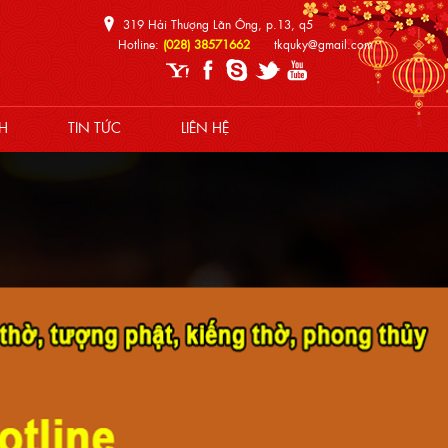
319 Hải Thượng Lãn Ông, p.13, q5
Hotline:
(028) 38571662
tkquky@gmail.com
H
TIN TỨC
LIÊN HỆ