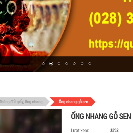
Thùng đốt giấy, ống nhang
Ống nhang gỗ sen
ỐNG NHANG GỖ SEN
Lượt xem:
1292