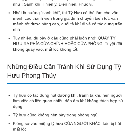
như : Sanh khí, Thiên y, Diên niên, Phục vị.
Nhất là hướng “sanh khí”, thì Tỳ Hưu có thể làm cho vận
mệnh các thành viên trong gia đình chuyển biến tốt, vận
mệnh tốt được nâng cao, đuổi tà khí đi và có tác dụng trấn
nhà
Tuy nhiên, dù bày ở đâu cũng phải luôn nhớ: QUAY TỲ
HƯU RA PHÍA CỬA CHÍNH HOẶC CỬA PHÒNG. Tuyệt đối
không quay vào, mất lộc không tốt.
Những Điều Cần Tránh Khi Sử Dụng Tỳ
Hưu Phong Thủy
Tỳ hưu có tác dụng hút dương khí, tránh tà khí, nên người
làm việc có liên quan nhiều đến âm khí không thích hợp sử
dụng.
Tỳ hưu cũng không nên bày trong phòng ngủ.
Kiêng sờ vào miệng tỳ hưu CỦA NGƯỜI KHÁC, kẻo bị hút
mất lộc