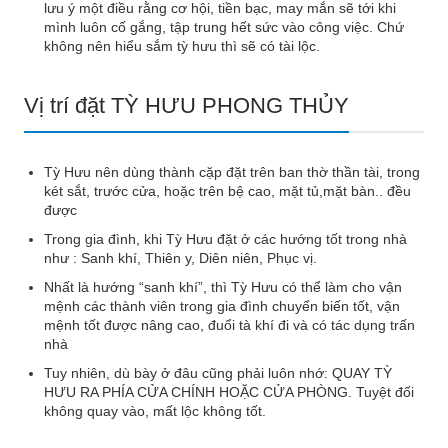
lưu ý một điều rằng cơ hội, tiền bạc, may mắn sẽ tới khi
mình luôn cố gắng, tập trung hết sức vào công việc. Chứ
không nên hiểu sắm tỳ hưu thì sẽ có tài lộc.
Vị trí đặt TỲ HƯU PHONG THỦY
Tỳ Hưu nên dùng thành cặp đặt trên ban thờ thần tài, trong
két sắt, trước cửa, hoặc trên bệ cao, mặt tủ,mặt bàn.. đều
được
Trong gia đình, khi Tỳ Hưu đặt ở các hướng tốt trong nhà
như : Sanh khí, Thiên y, Diên niên, Phục vị.
Nhất là hướng “sanh khí”, thì Tỳ Hưu có thể làm cho vận
mệnh các thành viên trong gia đình chuyển biến tốt, vận
mệnh tốt được nâng cao, đuổi tà khí đi và có tác dụng trấn
nhà
Tuy nhiên, dù bày ở đâu cũng phải luôn nhớ: QUAY TỲ
HƯU RA PHÍA CỬA CHÍNH HOẶC CỬA PHÒNG. Tuyệt đối
không quay vào, mất lộc không tốt.