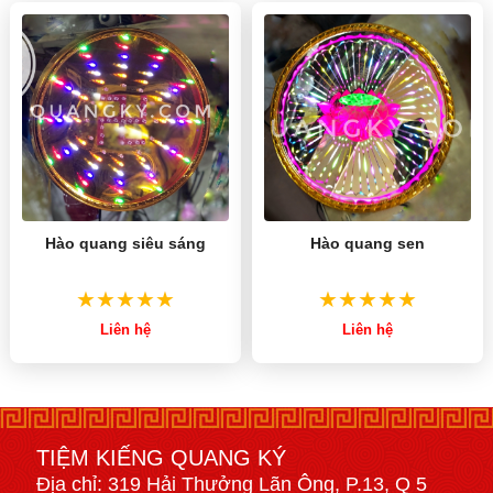
Hào quang siêu sáng
Hào quang sen
Liên hệ
Liên hệ
TIỆM KIẾNG QUANG KÝ
Địa chỉ: 319 Hải Thưởng Lãn Ông, P.13, Q 5