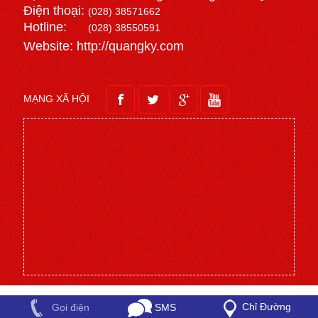
Điện thoại:
(028) 38571662
Hotline:
(028) 38550591
Website: http://quangky.com
MẠNG XÃ HỘI
Chỉ Đường
SMS
Gọi điện
2018 Copyright © . Design by NiNa Co.,Ltd