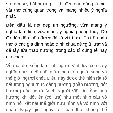
sự
,
tam sự
,
bát hương
… thì
đèn dầu
cũng là một
vật thờ cúng quan trọng và mang nhiều ý nghĩa
nhất.
Đèn dầu
là nét đẹp tín ngưỡng, vừa mang ý
nghĩa tâm linh, vừa mang ý nghĩa phong thủy. Do
đó đèn dầu luôn được đặt ở vị trí ưu tiên trên bàn
thờ ở các gia đình hoặc đình chùa để "giữ lửa" và
để lấy lửa thắp hương trong các kì cúng lễ hay
giỗ chạp.
Về mặt đời sống tâm linh người Việt, lửa còn có ý
nghĩa như là cầu nối giữa thế giới người sống và
thế giới người chết. Điều này được thể hiện rất rõ
nét trong nghi thức dâng hương (thắp hương, đốt
hương) của người Việt. Người Việt tin rằng nén
hương khi đốt lên (có lửa) như một nhịp cầu vô
hình nối kết hai thế giới hữu hình và vô hình với
nhau. Ngày giỗ, ngày tết, bàn thờ không thể