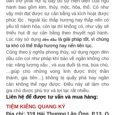
bàn thờ phải hội tụ đầy đủ sự hiện diện của ngũ
hành bao gồm kim, thủy, mộc, hỏa, thổ. Có như
vậy mới đạt được sự cân bằng và kích hoạt được
phúc lộc . Ngoài lúc thắp hương hay thắp nến có
yếu tố hành hỏa, còn lại thì không có, như vậy sẽ
thiếu hụt đi sự cân bằng theo thuyết ngũ hành.
Lúc này sử dụng
là giải pháp tốt, vì chúng
đèn dầu
ta khó có thể thắp hương hay nến liên tục.
Cũng theo ý nghĩa phong thủy, sử dụng ngọn đèn
dầu còn coi như pháp khí bảo về ngăn không cho
các năng lượng xấu , và xua đuổi tà ma, bùa chú,
…giúp cho những vong linh được thờ( thần
thánh, gia tiên…) không bị quấy phá hay ngăn
cản không thể ngự được. Điều này sẽ làm cho
gia chủ được phù trợ và lợi lạc rất nhiều.
Liên hệ để được tư vấn và mua hàng:
TIỆM KIẾNG QUANG KÝ
Địa chỉ: 319 Hải Thượng Lãn Ông, P.13, Q