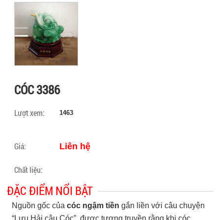
CÓC 3386
Lượt xem:
1463
Giá:
Liên hệ
Chất liệu:
ĐẶC ĐIỂM NỔI BẬT
Nguồn gốc của
cóc ngậm tiền
gắn liền với câu chuyện
“Lưu Hải câu Cóc”, được tương truyền rằng khi cóc