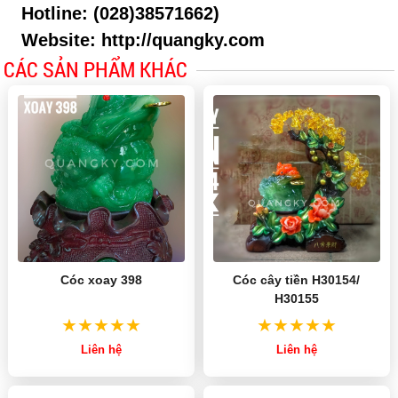
Hotline: (028)38571662)
Website: http://quangky.com
CÁC SẢN PHẨM KHÁC
Cóc xoay 398
Cóc cây tiền H30154/
H30155
Liên hệ
Liên hệ