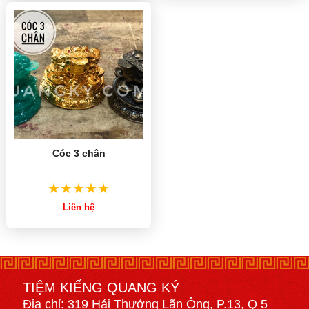
Cóc 3 chân
Liên hệ
TIỆM KIẾNG QUANG KÝ
Địa chỉ: 319 Hải Thưởng Lãn Ông, P.13, Q 5