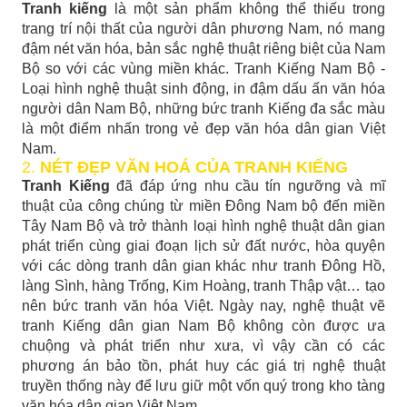
Tranh kiếng
là một sản phẩm không thể thiếu trong
trang trí nội thất của người dân phương Nam, nó mang
đậm nét văn hóa, bản sắc nghệ thuật riêng biệt của Nam
Bộ so với các vùng miền khác. Tranh Kiếng Nam Bộ -
Loại hình nghệ thuật sinh động, in đậm dấu ấn văn hóa
người dân Nam Bộ, những bức tranh Kiếng đa sắc màu
là một điểm nhấn trong vẻ đẹp văn hóa dân gian Việt
Nam.
2.
NÉT ĐẸP VĂN HOÁ CỦA TRANH KIẾNG
Tranh Kiếng
đã đáp ứng nhu cầu tín ngưỡng và mĩ
thuật của công chúng từ miền Đông Nam bộ đến miền
Tây Nam Bộ và trở thành loại hình nghệ thuật dân gian
phát triển cùng giai đoạn lịch sử đất nước, hòa quyện
với các dòng tranh dân gian khác như tranh Đông Hồ,
làng Sình, hàng Trống, Kim Hoàng, tranh Thập vật… tạo
nên bức tranh văn hóa Việt. Ngày nay, nghệ thuật vẽ
tranh Kiếng dân gian Nam Bộ không còn được ưa
chuộng và phát triển như xưa, vì vậy cần có các
phương án bảo tồn, phát huy các giá trị nghệ thuật
truyền thống này để lưu giữ một vốn quý trong kho tàng
văn hóa dân gian Việt Nam.