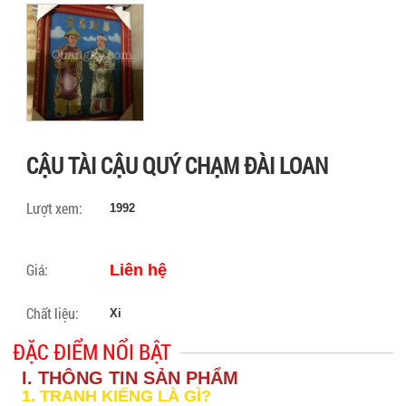
CẬU TÀI CẬU QUÝ CHẠM ĐÀI LOAN
Lượt xem:
1992
Giá:
Liên hệ
Chất liệu:
Xi
ĐẶC ĐIỂM NỔI BẬT
I. THÔNG TIN SẢN PHẨM
1. TRANH KIẾNG LÀ GÌ?